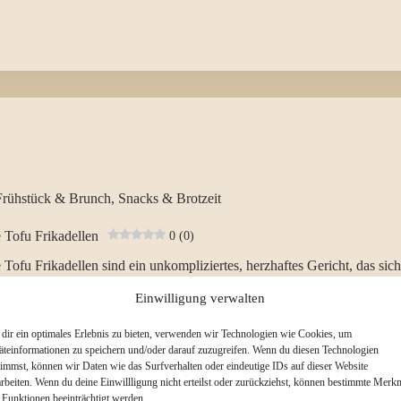
Frühstück & Brunch
,
Snacks & Brotzeit
 Tofu Frikadellen
0 (0)
Tofu Frikadellen sind ein unkompliziertes, herzhaftes Gericht, das sich 
tag eignet. Sie kommen ohne aufwendige Zutaten aus, sind schnell vorb
sen sich vielseitig einsetzen. Ob als Snack, zum Abendbrot, für Partys o
Einwilligung verwalten
ende Beilage – vegane…
atricia
Januar 26, 2026
dir ein optimales Erlebnis zu bieten, verwenden wir Technologien wie Cookies, um
äteinformationen zu speichern und/oder darauf zuzugreifen. Wenn du diesen Technologien
timmst, können wir Daten wie das Surfverhalten oder eindeutige IDs auf dieser Website
arbeiten. Wenn du deine Einwillligung nicht erteilst oder zurückziehst, können bestimmte Merk
 Funktionen beeinträchtigt werden.