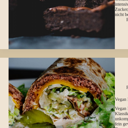
intensi
Zucker,
nicht b
P
Vegan 
Vegan 
Klassik
unkompl
fein ge