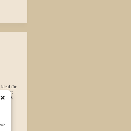
ideal für
ereitet
der als
male