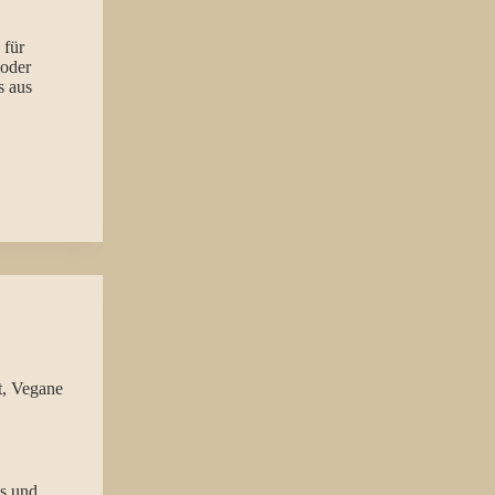
 für
 oder
s aus
t
,
Vegane
s und