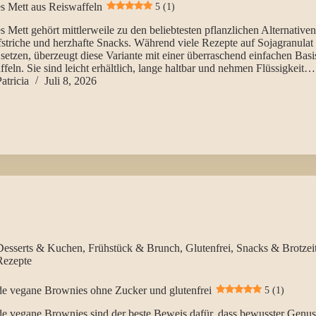
s Mett aus Reiswaffeln
5 (1)
 Mett gehört mittlerweile zu den beliebtesten pflanzlichen Alternativen
striche und herzhafte Snacks. Während viele Rezepte auf Sojagranulat
setzen, überzeugt diese Variante mit einer überraschend einfachen Basi
feln. Sie sind leicht erhältlich, lange haltbar und nehmen Flüssigkeit…
atricia
Juli 8, 2026
Desserts & Kuchen
,
Frühstück & Brunch
,
Glutenfrei
,
Snacks & Brotzei
Rezepte
e vegane Brownies ohne Zucker und glutenfrei
5 (1)
e vegane Brownies sind der beste Beweis dafür, dass bewusster Genus