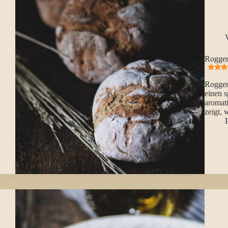
Roggen
Roggen 
einen 
aromat
zeigt,
P