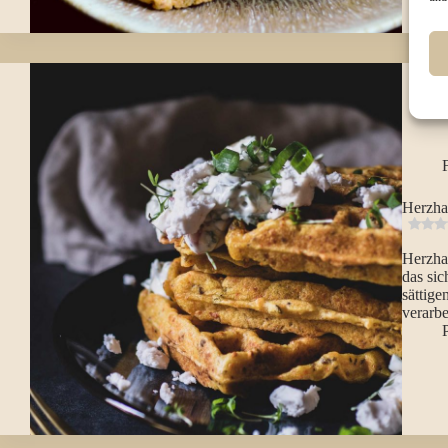
Herzhaf
Herzhaf
das sic
sättige
verarb
P