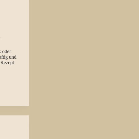
n
k oder
ftig und
 Rezept