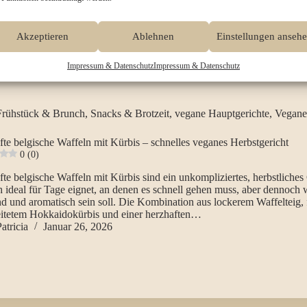
Akzeptieren
Ablehnen
Einstellungen anseh
Impressum & Datenschutz
Impressum & Datenschutz
Frühstück & Brunch
,
Snacks & Brotzeit
,
vegane Hauptgerichte
,
Vegane
te belgische Waffeln mit Kürbis – schnelles veganes Herbstgericht
0 (0)
te belgische Waffeln mit Kürbis sind ein unkompliziertes, herbstliches 
h ideal für Tage eignet, an denen es schnell gehen muss, aber dennoch
nd und aromatisch sein soll. Die Kombination aus lockerem Waffelteig, 
eitetem Hokkaidokürbis und einer herzhaften…
atricia
Januar 26, 2026