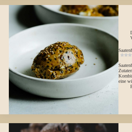
Saatenb
Saatenb
Zutate
Kombina
eine wü
P