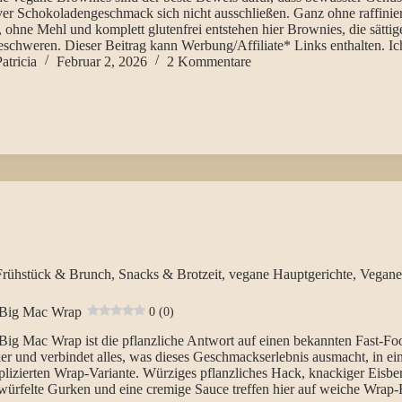
ver Schokoladengeschmack sich nicht ausschließen. Ganz ohne raffinie
 ohne Mehl und komplett glutenfrei entstehen hier Brownies, die sättig
eschweren. Dieser Beitrag kann Werbung/Affiliate* Links enthalten. 
atricia
Februar 2, 2026
2 Kommentare
Frühstück & Brunch
,
Snacks & Brotzeit
,
vegane Hauptgerichte
,
Vegane
Big Mac Wrap
0 (0)
Big Mac Wrap ist die pflanzliche Antwort auf einen bekannten Fast-Fo
er und verbindet alles, was dieses Geschmackserlebnis ausmacht, in ei
izierten Wrap-Variante. Würziges pflanzliches Hack, knackiger Eisber
würfelte Gurken und eine cremige Sauce treffen hier auf weiche Wrap-