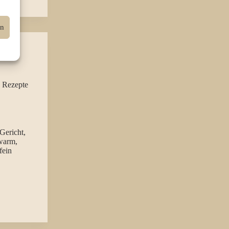
en
 Rezepte
Gericht,
 warm,
fein