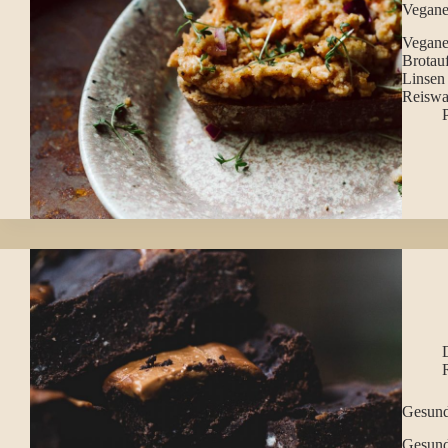
Vegane
Veganes
Brotauf
Linsen 
Reiswaf
P
Gesund
Gesund