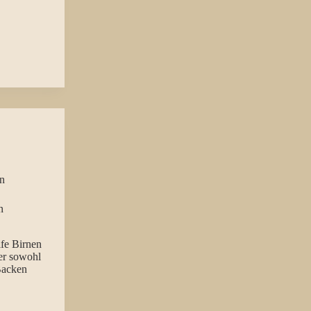
n
n
fe Birnen
er sowohl
Backen