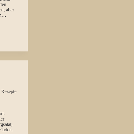
rten
en, aber
Ich…
 Rezepte
od-
ner
gsalat,
Fladen.