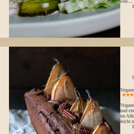
Das…
P
Vegane
Vegane
und ei
im All
leicht 
P