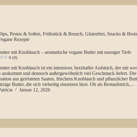
Dips, Pestos & Soßen
,
Frühstück & Brunch
,
Glutenfrei
,
Snacks & Brotz
Vegane Rezepte
utter mit Knoblauch – aromatische vegane Butter mit nussiger Tiefe
0 (0)
utter mit Knoblauch ist ein intensiver, herzhafter Aufstrich, der mit we
n auskommt und dennoch außergewöhnlich viel Geschmack liefert. Die
tion aus gerösteten Saaten, frischem Knoblauch und pflanzlicher Butt
rzige Butter, die sich vielseitig einsetzen lässt. Ob als Brotaufstrich,…
atricia
Januar 12, 2026