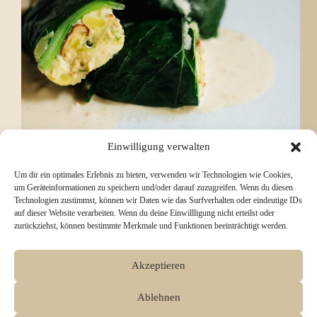
Einwilligung verwalten
Um dir ein optimales Erlebnis zu bieten, verwenden wir Technologien wie Cookies,
um Geräteinformationen zu speichern und/oder darauf zuzugreifen. Wenn du diesen
Technologien zustimmst, können wir Daten wie das Surfverhalten oder eindeutige IDs
auf dieser Website verarbeiten. Wenn du deine Einwillligung nicht erteilst oder
zurückziehst, können bestimmte Merkmale und Funktionen beeinträchtigt werden.
Einleitung Gefüllte Kohlrabiblätter sind ein echtes
Wohlfühlgericht und eine wunderbare Möglichkeit,
Akzeptieren
Kohlrabiblätter sinnvoll zu verwerten statt
wegzuwerfen. Die zarten Blätter werden mit einer
herzhaften Kartoffel-Räuchertofu-Füllung gefüllt
Ablehnen
und anschließend mit einer cremigen Dillsoße