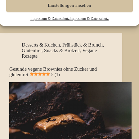
serviert. Das Rezept ist unkompliziert, günstig und
Einstellungen ansehen
zeigt,…
Patricia
Juni 18, 2026
Impressum & Datenschutz
Impressum & Datenschutz
Desserts & Kuchen
,
Frühstück & Brunch
,
Glutenfrei
,
Snacks & Brotzeit
,
Vegane
Rezepte
Gesunde vegane Brownies ohne Zucker und
glutenfrei
5 (1)