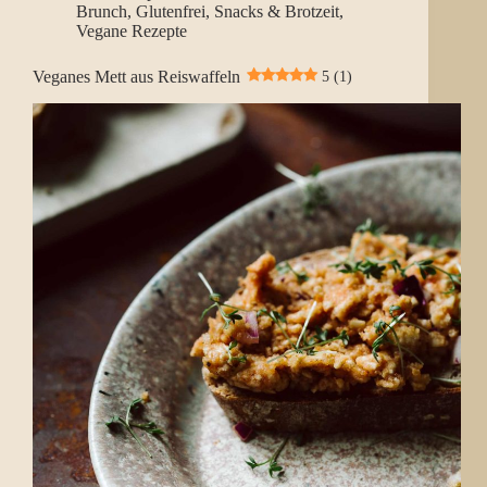
Brunch
,
Glutenfrei
,
Snacks & Brotzeit
,
Vegane Rezepte
Veganes Mett aus Reiswaffeln
5 (1)