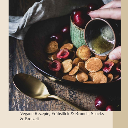
Vegane Rezepte
,
Frühstück & Brunch
,
Snacks
& Brotzeit