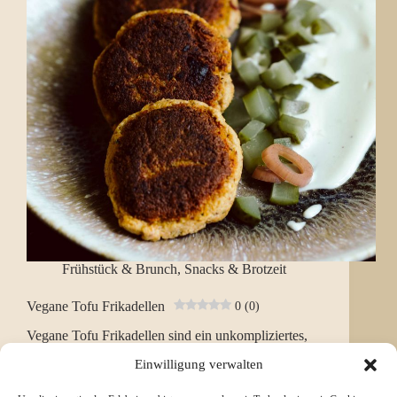
Frühstück & Brunch
,
Snacks & Brotzeit
Vegane Tofu Frikadellen
0 (0)
Vegane Tofu Frikadellen sind ein unkompliziertes,
herzhaftes Gericht, das sich ideal für den Alltag
Einwilligung verwalten
eignet. Sie kommen ohne aufwendige Zutaten aus,
sind schnell vorbereitet und lassen sich vielseitig