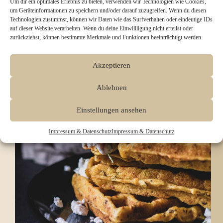
einsetzen. Ob als Snack, zum Abendbrot, für Partys
Um dir ein optimales Erlebnis zu bieten, verwenden wir Technologien wie Cookies,
oder als sättigende Beilage – vegane…
um Geräteinformationen zu speichern und/oder darauf zuzugreifen. Wenn du diesen
Patricia
Januar 26, 2026
Technologien zustimmst, können wir Daten wie das Surfverhalten oder eindeutige IDs
auf dieser Website verarbeiten. Wenn du deine Einwillligung nicht erteilst oder
zurückziehst, können bestimmte Merkmale und Funktionen beeinträchtigt werden.
Akzeptieren
Ablehnen
Einstellungen ansehen
Impressum & Datenschutz
Impressum & Datenschutz