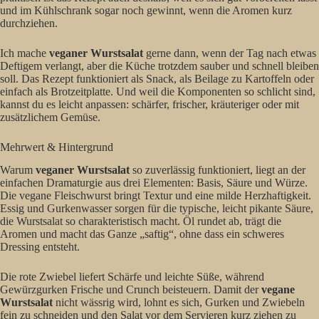
und im Kühlschrank sogar noch gewinnt, wenn die Aromen kurz
durchziehen.
Ich mache
veganer Wurstsalat
gerne dann, wenn der Tag nach etwas
Deftigem verlangt, aber die Küche trotzdem sauber und schnell bleiben
soll. Das Rezept funktioniert als Snack, als Beilage zu Kartoffeln oder
einfach als Brotzeitplatte. Und weil die Komponenten so schlicht sind,
kannst du es leicht anpassen: schärfer, frischer, kräuteriger oder mit
zusätzlichem Gemüse.
Mehrwert & Hintergrund
Warum
veganer Wurstsalat
so zuverlässig funktioniert, liegt an der
einfachen Dramaturgie aus drei Elementen: Basis, Säure und Würze.
Die vegane Fleischwurst bringt Textur und eine milde Herzhaftigkeit.
Essig und Gurkenwasser sorgen für die typische, leicht pikante Säure,
die Wurstsalat so charakteristisch macht. Öl rundet ab, trägt die
Aromen und macht das Ganze „saftig“, ohne dass ein schweres
Dressing entsteht.
Die rote Zwiebel liefert Schärfe und leichte Süße, während
Gewürzgurken Frische und Crunch beisteuern. Damit der
vegane
Wurstsalat
nicht wässrig wird, lohnt es sich, Gurken und Zwiebeln
fein zu schneiden und den Salat vor dem Servieren kurz ziehen zu