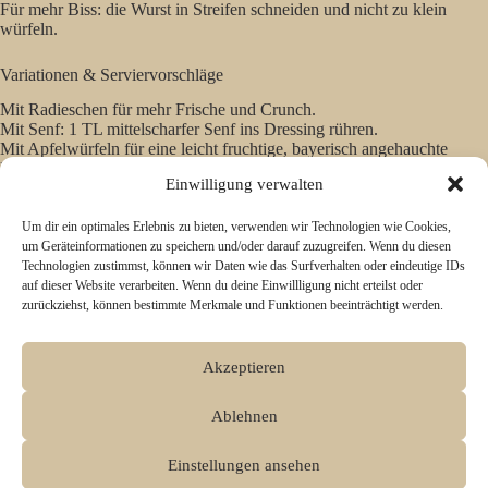
Für mehr Biss: die Wurst in Streifen schneiden und nicht zu klein
würfeln.
Variationen & Serviervorschläge
Mit Radieschen für mehr Frische und Crunch.
Mit Senf: 1 TL mittelscharfer Senf ins Dressing rühren.
Mit Apfelwürfeln für eine leicht fruchtige, bayerisch angehauchte
Note.
Einwilligung verwalten
Mit roten Zwiebeln eingelegt statt roh für eine mildere Schärfe.
Mit zusätzlichen Kräutern wie Petersilie oder Dill, wenn du es grüner
und frischer magst.
Um dir ein optimales Erlebnis zu bieten, verwenden wir Technologien wie Cookies,
um Geräteinformationen zu speichern und/oder darauf zuzugreifen. Wenn du diesen
Technologien zustimmst, können wir Daten wie das Surfverhalten oder eindeutige IDs
Servieren passt
veganer Wurstsalat
besonders gut mit Bauernbrot,
auf dieser Website verarbeiten. Wenn du deine Einwillligung nicht erteilst oder
Brezen, Brötchen oder als Beilage zu Bratkartoffeln.
zurückziehst, können bestimmte Merkmale und Funktionen beeinträchtigt werden.
Aufbewahrung / Meal Prep
Akzeptieren
Im Kühlschrank hält sich
veganer Wurstsalat
gut abgedeckt 2 Tage.
Vor dem Servieren kurz umrühren und bei Bedarf nochmals mit Essig,
Gurkenwasser oder Pfeffer nachjustieren.
Ablehnen
Einfrieren ist nicht sinnvoll, da Gurken und Zwiebeln nach dem
Auftauen wässrig werden und die Textur leidet.
Einstellungen ansehen