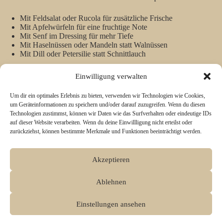
Mit Feldsalat oder Rucola für zusätzliche Frische
Mit Apfelwürfeln für eine fruchtige Note
Mit Senf im Dressing für mehr Tiefe
Mit Haselnüssen oder Mandeln statt Walnüssen
Mit Dill oder Petersilie statt Schnittlauch
Auch ein Spritzer Zitronensaft oder etwas Balsamico passt
Einwilligung verwalten
hervorragend zu Rote Bete und Feta.
Um dir ein optimales Erlebnis zu bieten, verwenden wir Technologien wie Cookies,
Aufbewahrung
um Geräteinformationen zu speichern und/oder darauf zuzugreifen. Wenn du diesen
Technologien zustimmst, können wir Daten wie das Surfverhalten oder eindeutige IDs
Der
Kartoffelsalat mit Rote Bete und Walnüssen
hält sich gut
auf dieser Website verarbeiten. Wenn du deine Einwillligung nicht erteilst oder
abgedeckt im Kühlschrank bis zu zwei Tage. Vor dem Servieren
zurückziehst, können bestimmte Merkmale und Funktionen beeinträchtigt werden.
nochmals gut durchmischen und gegebenenfalls nachwürzen.
Akzeptieren
Fazit
Diese
Kartoffelsalat Variante mit Rote Bete, Walnüssen und
Ablehnen
pflanzlichem Feta
ist eine frische, moderne Interpretation des
Klassikers. Leicht, aromatisch und vielseitig einsetzbar passt sie perfekt
Einstellungen ansehen
in die Sommer- und Grillküche, funktioniert aber ebenso gut als
unkompliziertes Hauptgericht.