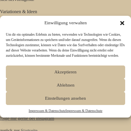
Variationen & Ideen
–
Mit Kartoffeln:
Steckrübe zur Hälfte mit Kartoffeln mischen für
Einwilligung verwalten
einen milderen Geschmack.
–
Mit Knoblauch:
eine Knoblauchzehe im Kochwasser für
Um dir ein optimales Erlebnis zu bieten, verwenden wir Technologien wie Cookies,
zusätzliche Würze.
um Geräteinformationen zu speichern und/oder darauf zuzugreifen. Wenn du diesen
–
Mit Kräutern:
fein gehackten Thymian oder Majoran einarbeiten.
Technologien zustimmst, können wir Daten wie das Surfverhalten oder eindeutige IDs
–
Mit Apfel:
kleine Apfelwürfel kurz in der Pfanne anschwitzen und
auf dieser Website verarbeiten. Wenn du deine Einwillligung nicht erteilst oder
unterheben.
zurückziehst, können bestimmte Merkmale und Funktionen beeinträchtigt werden.
–
Mit Rauch:
ein Tropfen Liquid Smoke für eine rauchige Note.
Fazit
Akzeptieren
Dieser
Steckrübenstampf mit karamellisierten Zwiebeln
ist ein
aromatisches, süß-herzhaftes Comfort Food, das besonders in der
Ablehnen
kälteren Jahreszeit perfekt passt. Die Kombination aus cremigem
Stampf und glänzenden, süß-sauren Zwiebeln ist unkompliziert und
Einstellungen ansehen
doch raffiniert. Weitere saisonale Gemüsegerichte findest du hier auf
dem Blog.
Impressum & Datenschutz
Impressum & Datenschutz
folge mir gerne bei Instagram
zurück zur
Startseite