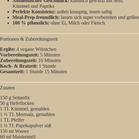
Authentischer Geschmack:
klassisch gewürzt mit Senf,
Kümmel und Paprika
Perfekte Konsistenz:
außen knusprig, innen saftig
Meal-Prep-freundlich:
lassen sich super vorbereiten und grillen
100 % pflanzlich:
ohne Ei, Milch oder Fleisch
Portionen & Zubereitungszeit
Ergibt:
4 vegane Würstchen
Vorbereitungszeit:
5 Minuten
Zubereitungszeit:
10 Minuten
Koch- & Bratzeit:
1 Stunde
Gesamtzeit:
1 Stunde 15 Minuten
Zutaten
150 g Seitanfix
50 g Hefeflocken
1 TL Kümmel, gemahlen
1 ½ TL Meersalz, gemahlen
1 TL Pfeffer
1 ½ TL Paprikapulver süß
150 ml Wasser
60 ml Maiskeimöl