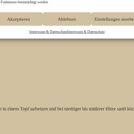
 Funktionen beeinträchtigt werden.
Akzeptieren
Ablehnen
Einstellungen anseh
Impressum & Datenschutz
Impressum & Datenschutz
 einem Topf aufsetzen und bei niedriger bis mittlerer Hitze sanft kö