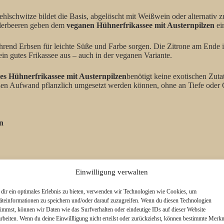
ehlschwitze bildet die Basis, abgelöscht mit Weißwein oder alternativ 
lderbeeren geben dem
veganen Hühnerfrikassee mit Austernpilzen
ein
nd Erbsen für leichte Süße und Farbe sorgen. Die Zitrone am Ende ist 
n gutes Frikassee aus – auch in der veganen Variante.
es Hühnerfrikassee mit Austernpilzen
benötigt keine exotischen Zutat
roßen Aufwand pflanzlich umgesetzt werden können, ohne an Tiefe oder 
n
Einwilligung verwalten
dir ein optimales Erlebnis zu bieten, verwenden wir Technologien wie Cookies, um
äteinformationen zu speichern und/oder darauf zuzugreifen. Wenn du diesen Technologien
timmst, können wir Daten wie das Surfverhalten oder eindeutige IDs auf dieser Website
arbeiten. Wenn du deine Einwillligung nicht erteilst oder zurückziehst, können bestimmte Merk