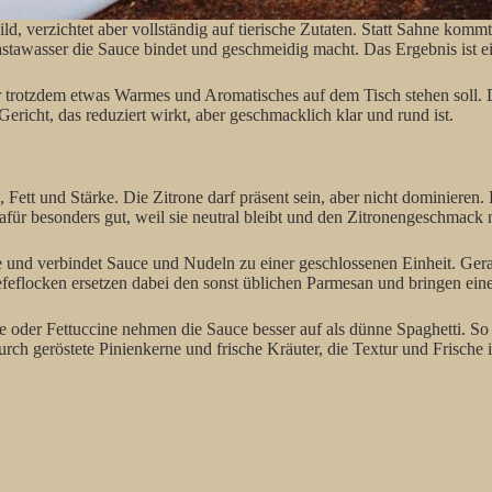
bild, verzichtet aber vollständig auf tierische Zutaten. Statt Sahne kom
stawasser die Sauce bindet und geschmeidig macht. Das Ergebnis ist ei
r trotzdem etwas Warmes und Aromatisches auf dem Tisch stehen soll. D
ericht, das reduziert wirkt, aber geschmacklich klar und rund ist.
Fett und Stärke. Die Zitrone darf präsent sein, aber nicht dominieren. 
afür besonders gut, weil sie neutral bleibt und den Zitronengeschmack 
rke und verbindet Sauce und Nudeln zu einer geschlossenen Einheit. Ger
 Hefeflocken ersetzen dabei den sonst üblichen Parmesan und bringen e
le oder Fettuccine nehmen die Sauce besser auf als dünne Spaghetti. So 
rch geröstete Pinienkerne und frische Kräuter, die Textur und Frische i