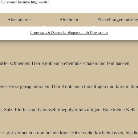
 Funktionen beeinträchtigt werden.
Akzeptieren
Ablehnen
Einstellungen anseh
Impressum & Datenschutz
Impressum & Datenschutz
liatelle ins kochende Wasser geben und nach Packungsangabe garen, d
Würfel schneiden. Den Knoblauch ebenfalls schälen und fein hacken.
erer Hitze glasig anbraten. Den Knoblauch hinzufügen und kurz mitbrate
ft, Salz, Pfeffer und Gemüsebrühepulver hinzufügen. Eine kleine Kelle
lles gut vermengen und bei niedriger Hitze weiterköcheln lassen, bis di