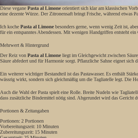
Diese vegane
Pasta al Limone
orientiert sich klar am klassischen Vor
eine dezente Würze. Der Zitronensaft bringt Frische, während etwas Pa
Ich koche
Pasta al Limone
besonders gerne, wenn wenig Zeit ist, abe
für ein entspanntes Abendessen. Mit wenigen Handgriffen entsteht ein G
Mehrwert & Hintergrund
Der Reiz von
Pasta al Limone
liegt im Gleichgewicht zwischen Säure, 
Säure abfedert und für Harmonie sorgt. Pflanzliche Sahne eignet sich d
Ein weiterer wichtiger Bestandteil ist das Pastawasser. Es enthält Stä
wässrig wirkt, sondern sich gleichmäßig um die Tagliatelle legt. Die
Auch die Wahl der Pasta spielt eine Rolle. Breite Nudeln wie Tagliatel
dass zusätzliche Bindemittel nötig sind. Abgerundet wird das Gericht du
Portionen & Zeitangaben
Portionen: 2 Portionen
Vorbereitungszeit: 10 Minuten
Zubereitungszeit: 15 Minuten
Gesamtzeit: 25 Minuten