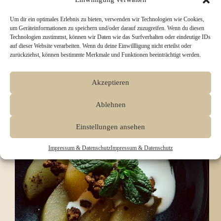
Rahmchampignons bringen den Geschmack der
Alpenküche direkt auf den Teller. Saftige Knödel
aus fein gehacktem Spinat, Weißbrot und
Um dir ein optimales Erlebnis zu bieten, verwenden wir Technologien wie Cookies,
aromatischen Gewürzen treffen auf eine reichhaltige
um Geräteinformationen zu speichern und/oder darauf zuzugreifen. Wenn du diesen
Pilzrahmsauce – deftig, winterlich und perfekt für
Technologien zustimmst, können wir Daten wie das Surfverhalten oder eindeutige IDs
gemütliche Abende.Das Gericht ist unkompliziert
auf dieser Website verarbeiten. Wenn du deine Einwillligung nicht erteilst oder
zuzubereiten,…
zurückziehst, können bestimmte Merkmale und Funktionen beeinträchtigt werden.
Patricia
Dezember 1, 2025
Akzeptieren
Ablehnen
Einstellungen ansehen
Impressum & Datenschutz
Impressum & Datenschutz