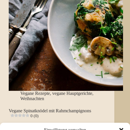
Vegane Rezepte
,
vegane Hauptgerichte
,
Weihnachten
Vegane Spinatknödel mit Rahmchampignons
0 (0)
Vegane Spinatknödel mit cremigen
Einwilligung verwalten